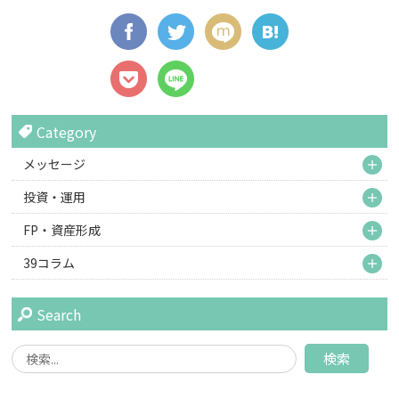
Category
M
メッセージ
M
投資・運用
M
FP・資産形成
M
39コラム
Search