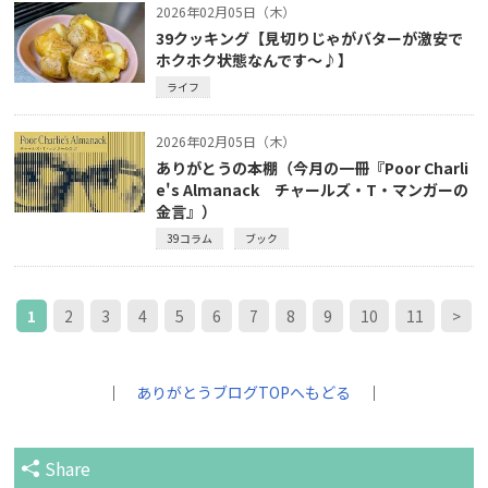
2026年02月05日（木）
39クッキング【見切りじゃがバターが激安で
ホクホク状態なんです～♪】
ライフ
2026年02月05日（木）
ありがとうの本棚（今月の一冊『Poor Charli
e's Almanack チャールズ・T・マンガーの
金言』）
39コラム
ブック
1
2
3
4
5
6
7
8
9
10
11
>
｜
ありがとうブログTOPへもどる
｜
Share